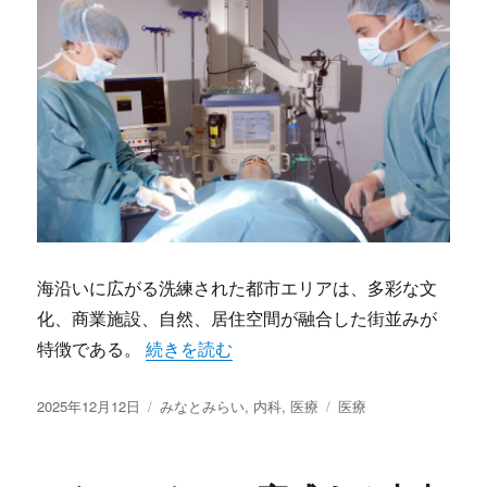
海沿いに広がる洗練された都市エリアは、多彩な文
化、商業施設、自然、居住空間が融合した街並みが
“みなとみらいに息づく多層的都市医療先進
特徴である。
続きを読む
投
カ
タ
2025年12月12日
みなとみらい
,
内科
,
医療
医療
稿
テ
グ
日:
ゴ
リ