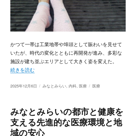
かつて一帯は工業地帯や埠頭として賑わいを見せて
いたが、時代の変化とともに再開発が進み、多彩な
施設が建ち並ぶエリアとして大きく姿を変えた。
“みなとみらいにみる進化する医療と快適な都市型健康生活
続きを読む
投
カ
タ
2025年12月6日
みなとみらい
,
内科
,
医療
医療
稿
テ
グ
日:
ゴ
リ
みなとみらいの都市と健康を
ー
支える先進的な医療環境と地
域の安心