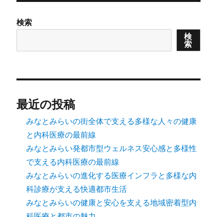
の
検索
ペ
検
索
ー
ジ
送
最近の投稿
り
みなとみらいの街全体で支える多様な人々の健康
と内科医療の最前線
みなとみらい発都市型ウェルネス安心感と多様性
で支える内科医療の最前線
みなとみらいの進化する医療インフラと多様な内
科診療が支える快適都市生活
みなとみらいの健康と安心を支える地域密着型内
科医療と都市の魅力