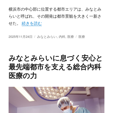
横浜市の中心部に位置する都市エリアは、みなとみ
らいと呼ばれ、その開発は都市景観を大きく一新さ
“みなとみらいで築く次世代型医療体制と健康が調
せた。
続きを読む
投
カ
タ
2025年11月24日
みなとみらい
,
内科
,
医療
医療
稿
テ
グ
日:
ゴ
リ
みなとみらいに息づく安心と
ー
最先端都市を支える総合内科
医療の力