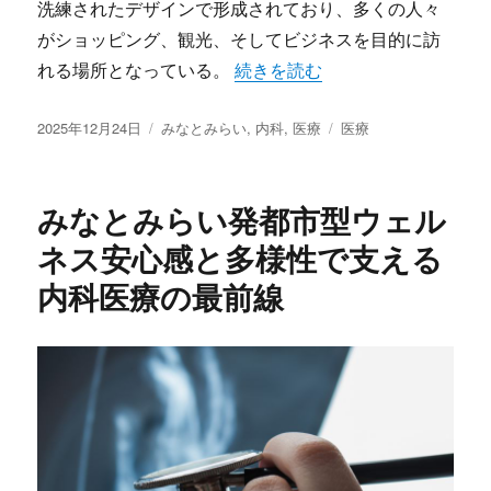
洗練されたデザインで形成されており、多くの人々
がショッピング、観光、そしてビジネスを目的に訪
“みなとみらいの街全体で支える
れる場所となっている。
続きを読む
投
カ
タ
2025年12月24日
みなとみらい
,
内科
,
医療
医療
稿
テ
グ
日:
ゴ
リ
みなとみらい発都市型ウェル
ー
ネス安心感と多様性で支える
内科医療の最前線