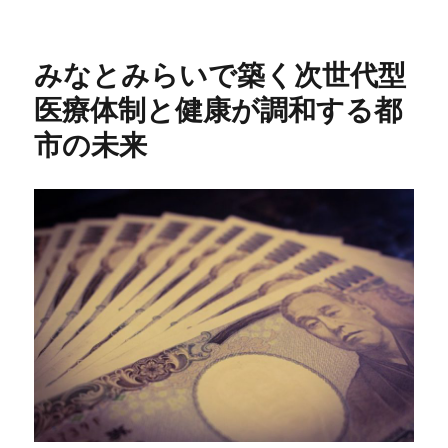
稿
テ
グ
日:
ゴ
リ
みなとみらいで築く次世代型
ー
医療体制と健康が調和する都
市の未来