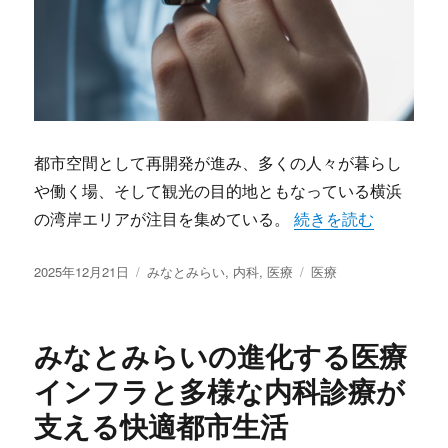
都市空間として再開発が進み、多くの人々が暮らし
や働く場、そして観光の目的地ともなっている横浜
“みなとみらい発都市
の湾岸エリアが注目を集めている。
続きを読む
投
カ
タ
2025年12月21日
みなとみらい
,
内科
,
医療
医療
稿
テ
グ
日:
ゴ
リ
みなとみらいの進化する医療
ー
インフラと多様な内科診療が
支える快適都市生活