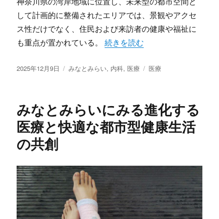
神奈川県の湾岸地域に位置し、未来型の都市空間と
して計画的に整備されたエリアでは、景観やアクセ
ス性だけでなく、住民および来訪者の健康や福祉に
“みなとみらいで実感する未来型
も重点が置かれている。
続きを読む
投
カ
タ
2025年12月9日
みなとみらい
,
内科
,
医療
医療
稿
テ
グ
日:
ゴ
リ
みなとみらいにみる進化する
ー
医療と快適な都市型健康生活
の共創