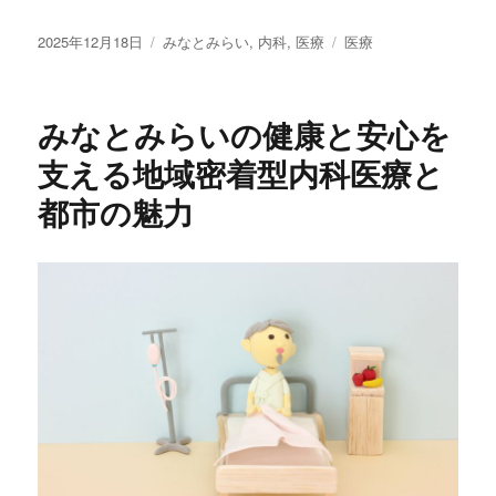
投
カ
タ
2025年12月18日
みなとみらい
,
内科
,
医療
医療
稿
テ
グ
日:
ゴ
リ
みなとみらいの健康と安心を
ー
支える地域密着型内科医療と
都市の魅力