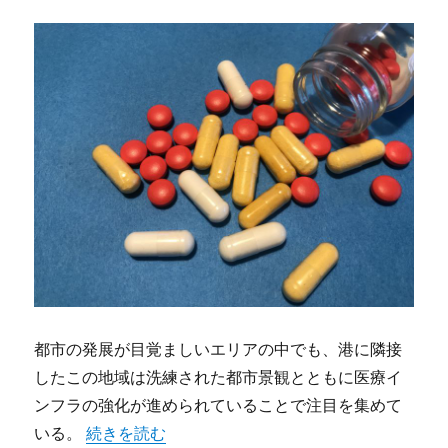
都市の発展が目覚ましいエリアの中でも、港に隣接
したこの地域は洗練された都市景観とともに医療イ
ンフラの強化が進められていることで注目を集めて
“みなとみらいの進化する医療インフラと多様な内
いる。
続きを読む