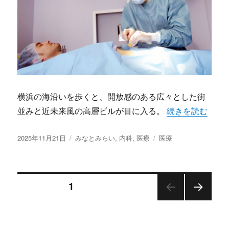
横浜の海沿いを歩くと、開放感のある広々とした街
“みなとみらいに
並みと近未来風の高層ビルが目に入る。
続きを読む
投
カ
タ
2025年11月21日
みなとみらい
,
内科
,
医療
医療
稿
テ
グ
日:
ゴ
リ
投
ー
固定ページ
1
次の
稿
ペー
ジ