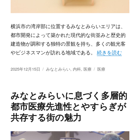
横浜市の湾岸部に位置するみなとみらいエリアは、
都市開発によって築かれた現代的な街並みと歴史的
建造物が調和する独特の景観を持ち、多くの観光客
“みなとみらいの健
やビジネスマンが訪れる地域である。
続きを読む
投
カ
タ
2025年12月15日
みなとみらい
,
内科
,
医療
医療
稿
テ
グ
日:
ゴ
リ
みなとみらいに息づく多層的
ー
都市医療先進性とやすらぎが
共存する街の魅力