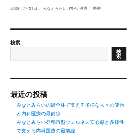
投
カ
タ
2025年7月31日
みなとみらい
,
内科
,
医療
医療
稿
テ
グ
日:
ゴ
リ
ー
検索
検
索
最近の投稿
みなとみらいの街全体で支える多様な人々の健康
と内科医療の最前線
みなとみらい発都市型ウェルネス安心感と多様性
で支える内科医療の最前線