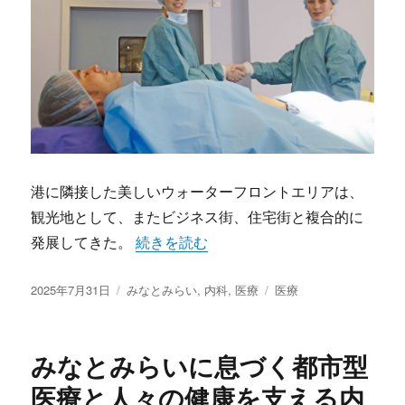
港に隣接した美しいウォーターフロントエリアは、
観光地として、またビジネス街、住宅街と複合的に
“みなとみらいの医療が支える都市型ライ
発展してきた。
続きを読む
投
カ
タ
2025年7月31日
みなとみらい
,
内科
,
医療
医療
稿
テ
グ
日:
ゴ
リ
みなとみらいに息づく都市型
ー
医療と人々の健康を支える内