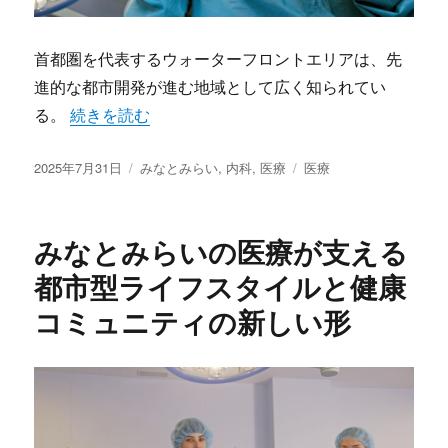
首都圏を代表するウォーターフロントエリアは、先
進的な都市開発が進む地域として広く知られてい
“みなとみらいが描く未来型医療と健康まちづくりの
る。
続きを読む
投
カ
タ
2025年7月31日
みなとみらい
,
内科
,
医療
医療
稿
テ
グ
日:
ゴ
リ
みなとみらいの医療が支える
ー
都市型ライフスタイルと健康
コミュニティの新しい形