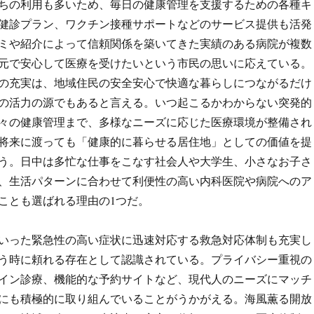
ちの利用も多いため、毎日の健康管理を支援するための各種キ
健診プラン、ワクチン接種サポートなどのサービス提供も活発
ミや紹介によって信頼関係を築いてきた実績のある病院が複数
元で安心して医療を受けたいという市民の思いに応えている。
の充実は、地域住民の安全安心で快適な暮らしにつながるだけ
の活力の源でもあると言える。いつ起こるかわからない突発的
々の健康管理まで、多様なニーズに応じた医療環境が整備され
将来に渡っても「健康的に暮らせる居住地」としての価値を提
う。日中は多忙な仕事をこなす社会人や大学生、小さなお子さ
、生活パターンに合わせて利便性の高い内科医院や病院へのア
ことも選ばれる理由の1つだ。
いった緊急性の高い症状に迅速対応する救急対応体制も充実し
う時に頼れる存在として認識されている。プライバシー重視の
イン診療、機能的な予約サイトなど、現代人のニーズにマッチ
にも積極的に取り組んでいることがうかがえる。海風薫る開放