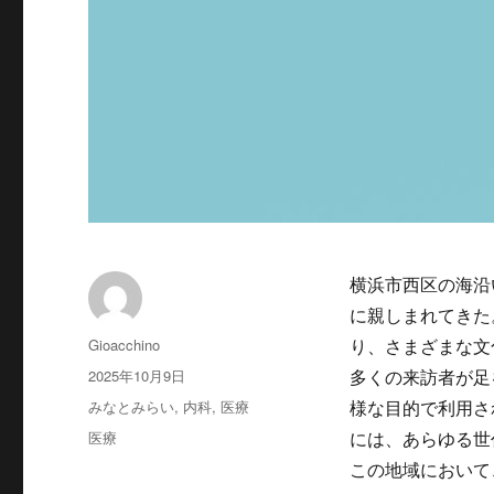
横浜市西区の海沿
に親しまれてきた
投
Gioacchino
り、さまざまな文
稿
投
2025年10月9日
多くの来訪者が足
者
稿
カ
みなとみらい
,
内科
,
医療
様な目的で利用さ
日:
テ
タ
医療
には、あらゆる世
ゴ
グ
この地域において
リ