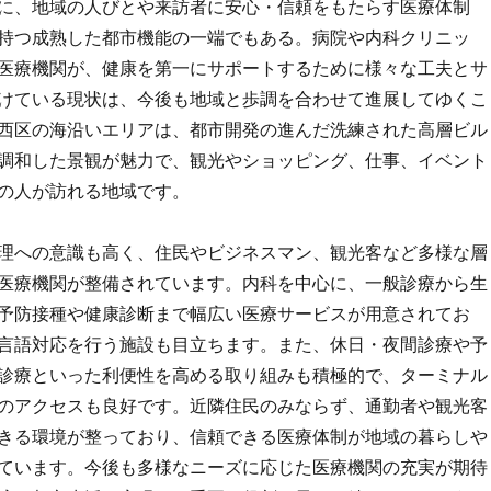
に、地域の人びとや来訪者に安心・信頼をもたらす医療体制
持つ成熟した都市機能の一端でもある。病院や内科クリニッ
医療機関が、健康を第一にサポートするために様々な工夫とサ
けている現状は、今後も地域と歩調を合わせて進展してゆくこ
西区の海沿いエリアは、都市開発の進んだ洗練された高層ビル
調和した景観が魅力で、観光やショッピング、仕事、イベント
の人が訪れる地域です。
理への意識も高く、住民やビジネスマン、観光客など多様な層
医療機関が整備されています。内科を中心に、一般診療から生
予防接種や健康診断まで幅広い医療サービスが用意されてお
言語対応を行う施設も目立ちます。また、休日・夜間診療や予
診療といった利便性を高める取り組みも積極的で、ターミナル
のアクセスも良好です。近隣住民のみならず、通勤者や観光客
きる環境が整っており、信頼できる医療体制が地域の暮らしや
ています。今後も多様なニーズに応じた医療機関の充実が期待