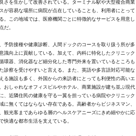
良さを生かして改善されている。ターミナル駅や大型複合商業
スが容易な場所に病院が点在していることも、利用者にとって
る。この地域では、医療機関ごとに特徴的なサービスを用意し
点だ。
、予防接種や健康診断、人間ドックのコースを取り扱う所が多
意識向上に貢献している。加えて、内科に特化したクリニック
循環器、消化器など細分化した専門外来を置いているところも
た診察を受けやすいと言える。また、英語や多言語対応可能な
える施設も多く、外国からの来訪者にとっても利便性の高いエ
。おしゃれなオフィスビルやホテル、商業施設が建ち並ぶ現代
に、近隣住民の健康を守る一翼を担っている病院やクリニック
域に無くてはならない存在である。高齢者からビジネスマン、
、観光客まであらゆる層のヘルスケアニーズにきめ細やかに応
で快適な都市生活を支えている。