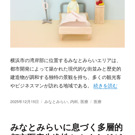
横浜市の湾岸部に位置するみなとみらいエリアは、
都市開発によって築かれた現代的な街並みと歴史的
建造物が調和する独特の景観を持ち、多くの観光客
“みなとみらいの健
やビジネスマンが訪れる地域である。
続きを読む
投
カ
タ
2025年12月15日
みなとみらい
,
内科
,
医療
医療
稿
テ
グ
日:
ゴ
リ
みなとみらいに息づく多層的
ー